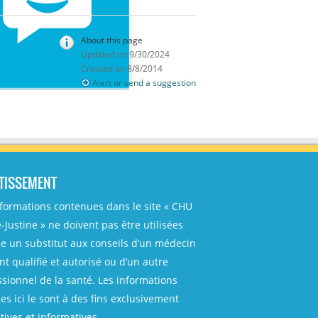
About this page
Updated on 9/30/2024
Created on 8/8/2014
Alert or send a suggestion
TISSEMENT
nformations contenues dans le site « CHU
-Justine » ne doivent pas être utilisées
 un substitut aux conseils d’un médecin
t qualifié et autorisé ou d’un autre
ssionnel de la santé. Les informations
es ici le sont à des fins exclusivement
ives et informatives.