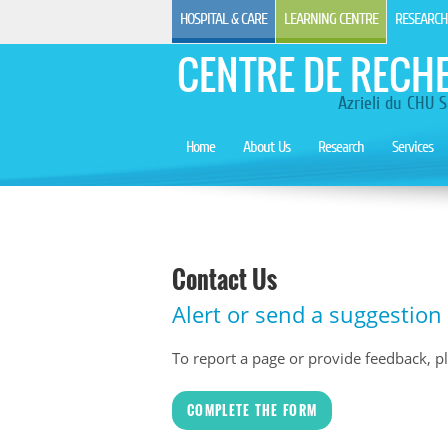
HOSPITAL & CARE
LEARNING CENTRE
RESEARCH
CENTRE DE RECH
Azrieli du CHU S
Home
About Us
Research
Services
Contact Us
Alert or send a suggestion
To report a page or provide feedback, plea
COMPLETE THE FORM