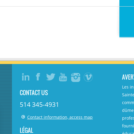
AVER
Les i
CONTACT US
Sainte
comme
514 345-4931
dûmen
Contact information, access map
profe
fourni
LÉGAL
éducat